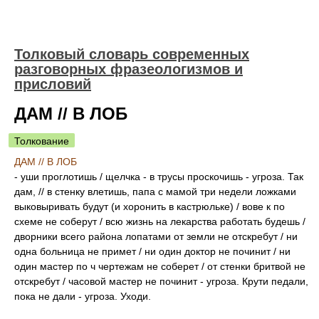
Толковый словарь современных
разговорных фразеологизмов и
присловий
ДАМ // В ЛОБ
Толкование
ДАМ // В ЛОБ
- уши проглотишь / щелчка - в трусы проскочишь - угроза. Так
дам, // в стенку влетишь, папа с мамой три недели ложками
выковыривать будут (и хоронить в кастрюльке) / вове к по
схеме не соберут / всю жизнь на лекарства работать будешь /
дворники всего района лопатами от земли не отскребут / ни
одна больница не примет / ни один доктор не починит / ни
один мастер по ч чертежам не соберет / от стенки бритвой не
отскребут / часовой мастер не починит - угроза. Крути педали,
пока не дали - угроза. Уходи.