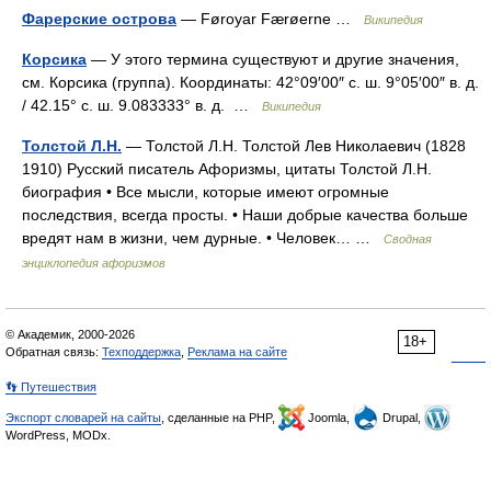
Фарерские острова
— Føroyar Færøerne …
Википедия
Корсика
— У этого термина существуют и другие значения,
см. Корсика (группа). Координаты: 42°09′00″ с. ш. 9°05′00″ в. д.
/ 42.15° с. ш. 9.083333° в. д. …
Википедия
Толстой Л.Н.
— Толстой Л.Н. Толстой Лев Николаевич (1828
1910) Русский писатель Афоризмы, цитаты Толстой Л.Н.
биография • Все мысли, которые имеют огромные
последствия, всегда просты. • Наши добрые качества больше
вредят нам в жизни, чем дурные. • Человек… …
Сводная
энциклопедия афоризмов
© Академик, 2000-2026
18+
Обратная связь:
Техподдержка
,
Реклама на сайте
👣 Путешествия
Экспорт словарей на сайты
, сделанные на PHP,
Joomla,
Drupal,
WordPress, MODx.