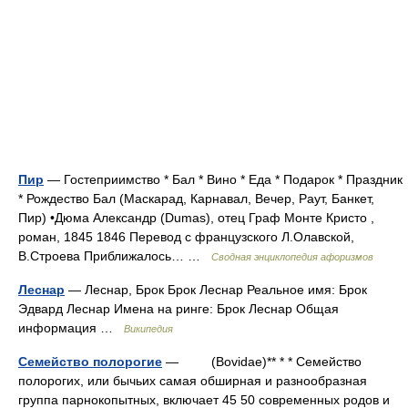
Пир
— Гостеприимство * Бал * Вино * Еда * Подарок * Праздник
* Рождество Бал (Маскарад, Карнавал, Вечер, Раут, Банкет,
Пир) •Дюма Александр (Dumas), отец Граф Монте Кристо ,
роман, 1845 1846 Перевод с французского Л.Олавской,
В.Строева Приближалось… …
Сводная энциклопедия афоризмов
Леснар
— Леснар, Брок Брок Леснар Реальное имя: Брок
Эдвард Леснар Имена на ринге: Брок Леснар Общая
информация …
Википедия
Семейство полорогие
— (Bovidae)** * * Семейство
полорогих, или бычьих самая обширная и разнообразная
группа парнокопытных, включает 45 50 современных родов и