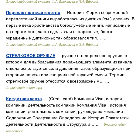
Энциклопедический словарь Ф.А. Брокгауза и И.А. Ефрона
Переплетное мастерство
— История. Форма современной
переплетенной книги выработалась из диптиха (см.) древних. В
первые века христианства богослужебные книги, написанные
на пергаменте, часто вделывали в старинные, богато
украшенные диптихоны; так образовался тип… …
Энциклопедический словарь Ф.А. Брокгауза и И.А. Ефрона
СТРЕЛКОВОЕ ОРУЖИЕ
— ручное огнестрельное оружие, в
котором для выбрасывания поражающего элемента из канала
ствола используется сила давления газов, образующихся при
сгорании пороха или специальной горючей смеси. Термин
стрелковое оружие относится к всевозможным… …
Энциклопедия Кольера
Кредитная карта
— (Credit card) Компания Visa, история
компании, деятельность компании Компания Visa , история
компании, деятельность компании, руководство компании
Содержание Содержание Определение История Показатели
деятельности Деятельность в Структура и… …
Энциклопедия
инвестора