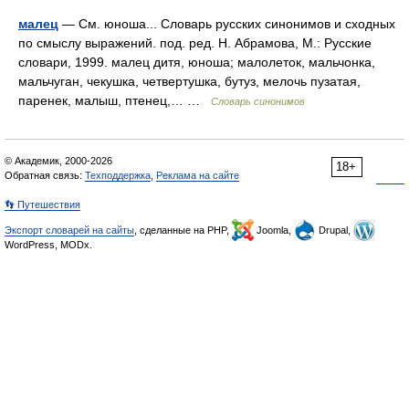
малец
— См. юноша... Словарь русских синонимов и сходных
по смыслу выражений. под. ред. Н. Абрамова, М.: Русские
словари, 1999. малец дитя, юноша; малолеток, мальчонка,
мальчуган, чекушка, четвертушка, бутуз, мелочь пузатая,
паренек, малыш, птенец,… …
Словарь синонимов
© Академик, 2000-2026
18+
Обратная связь:
Техподдержка
,
Реклама на сайте
👣 Путешествия
Экспорт словарей на сайты
, сделанные на PHP,
Joomla,
Drupal,
WordPress, MODx.