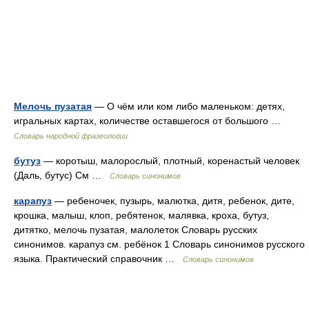
Мелочь пузатая
— О чём или ком либо маленьком: детях,
игральных картах, количестве оставшегося от большого …
Словарь народной фразеологии
бутуз
— коротыш, малорослый, плотный, коренастый человек
(Даль, бутус) См …
Словарь синонимов
карапуз
— ребеночек, пузырь, малютка, дитя, ребенок, дите,
крошка, малыш, клоп, ребятенок, малявка, кроха, бутуз,
дитятко, мелочь пузатая, малолеток Словарь русских
синонимов. карапуз см. ребёнок 1 Словарь синонимов русского
языка. Практический справочник …
Словарь синонимов