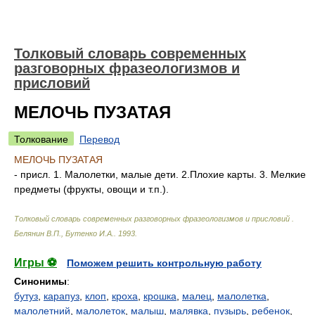
Толковый словарь современных
разговорных фразеологизмов и
присловий
МЕЛОЧЬ ПУЗАТАЯ
Толкование
Перевод
МЕЛОЧЬ ПУЗАТАЯ
- присл. 1. Малолетки, малые дети. 2.Плохие карты. 3. Мелкие
предметы (фрукты, овощи и т.п.).
Толковый словарь современных разговорных фразеологизмов и присловий
.
Белянин В.П., Бутенко И.А.
.
1993
.
Игры ⚽
Поможем решить контрольную работу
Синонимы
:
бутуз
,
карапуз
,
клоп
,
кроха
,
крошка
,
малец
,
малолетка
,
малолетний
,
малолеток
,
малыш
,
малявка
,
пузырь
,
ребенок
,