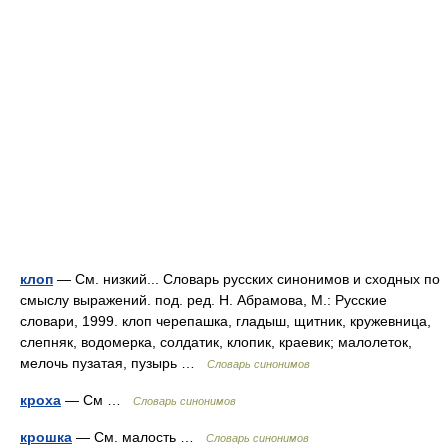
клоп
— См. низкий... Словарь русских синонимов и сходных по
смыслу выражений. под. ред. Н. Абрамова, М.: Русские
словари, 1999. клоп черепашка, гладыш, щитник, кружевница,
слепняк, водомерка, солдатик, клопик, краевик; малолеток,
мелочь пузатая, пузырь …
Словарь синонимов
кроха
— См …
Словарь синонимов
крошка
— См. малость …
Словарь синонимов