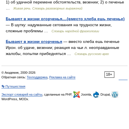
1) об удачной перемене обстоятельств, везении; 2) о печенье
…
Живая речь. Словарь разговорных выражений
Бывают в жизни огорченья....(вместо хлеба ешь печенье)
— В шутку: надуманные сетования на трудности жизни,
сложные проблемы …
Словарь народной фразеологии
Бывают в жизни огорченья
— вместо хлеба ешь печенье
Ирон. об удаче, везении; реакция на чьи л. неоправданные
жалобы, попытки прибедняться …
Словарь русского арго
© Академик, 2000-2026
18+
Обратная связь:
Техподдержка
,
Реклама на сайте
👣 Путешествия
Экспорт словарей на сайты
, сделанные на PHP,
Joomla,
Drupal,
WordPress, MODx.