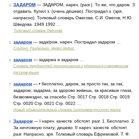
ЗАДАРОМ
— ЗАДАРОМ, нареч. (разг.). То же, что даром. З.
4
отдавать. Купил з. (очень дёшево). Пострадал з. (зря,
напрасно). Толковый словарь Ожегова. С.И. Ожегов, Н.Ю.
Шведова. 1949 1992 …
Толковый словарь Ожегова
задаром
— зада/ром, нареч. Пострадал задаром …
5
Слитно. Раздельно. Через дефис.
задаром
— задарма и задаром …
6
Словарь трудностей произношения и ударения в современном
русском языке
задаром
— • бесплатно, даром, за просто так, за так,
7
задаром, задарма, за здорово живешь, за красивые глаза,
безвозмездно, за спасибо Стр. 0017 Стр. 0018 Стр. 0019
Стр. 0020 Стр. 0021 Стр. 0022 …
Новый объяснительный словарь синонимов русского языка
Задаром
— I нареч. качеств. обстоят. разг. 1. Бесплатно. 2.
8
За ничтожную плату; дешево. II нареч. качеств. обстоят.
разг. Напрасно, зря. Толковый словарь Ефремовой. Т. Ф.