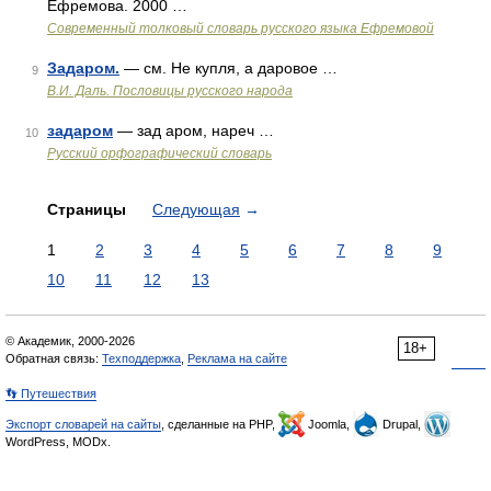
Ефремова. 2000 …
Современный толковый словарь русского языка Ефремовой
Задаром.
— см. Не купля, а даровое …
9
В.И. Даль. Пословицы русского народа
задаром
— зад аром, нареч …
10
Русский орфографический словарь
Страницы
Следующая
→
1
2
3
4
5
6
7
8
9
10
11
12
13
© Академик, 2000-2026
18+
Обратная связь:
Техподдержка
,
Реклама на сайте
👣 Путешествия
Экспорт словарей на сайты
, сделанные на PHP,
Joomla,
Drupal,
WordPress, MODx.