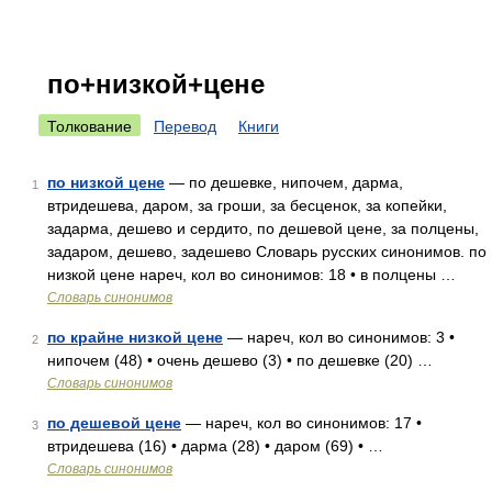
по+низкой+цене
Толкование
Перевод
Книги
по низкой цене
— по дешевке, нипочем, дарма,
1
втридешева, даром, за гроши, за бесценок, за копейки,
задарма, дешево и сердито, по дешевой цене, за полцены,
задаром, дешево, задешево Словарь русских синонимов. по
низкой цене нареч, кол во синонимов: 18 • в полцены …
Словарь синонимов
по крайне низкой цене
— нареч, кол во синонимов: 3 •
2
нипочем (48) • очень дешево (3) • по дешевке (20) …
Словарь синонимов
по дешевой цене
— нареч, кол во синонимов: 17 •
3
втридешева (16) • дарма (28) • даром (69) • …
Словарь синонимов