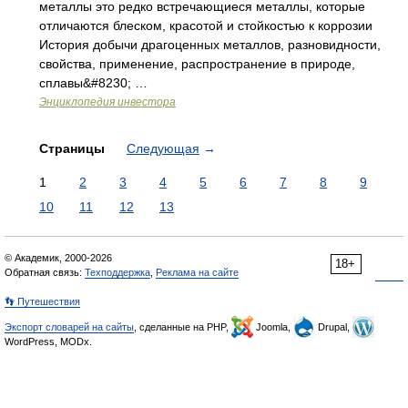
металлы это редко встречающиеся металлы, которые
отличаются блеском, красотой и стойкостью к коррозии
История добычи драгоценных металлов, разновидности,
свойства, применение, распространение в природе,
сплавы&#8230; …
Энциклопедия инвестора
Страницы
Следующая
→
1
2
3
4
5
6
7
8
9
10
11
12
13
© Академик, 2000-2026
18+
Обратная связь:
Техподдержка
,
Реклама на сайте
👣 Путешествия
Экспорт словарей на сайты
, сделанные на PHP,
Joomla,
Drupal,
WordPress, MODx.