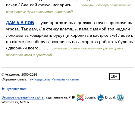
искал / Сде лай фокус: испарись …
Толковый словарь современных
разговорных фразеологизмов и присловий
ДАМ // В ЛОБ
— уши проглотишь / щелчка в трусы проскочишь
угроза. Так дам, // в стенку влетишь, папа с мамой три недели
ложками выковыривать будут (и хоронить в кастрюльке) / вове к
по схеме не соберут / всю жизнь на лекарства работать будешь
/ дворники всего… …
Толковый словарь современных разговорных
фразеологизмов и присловий
© Академик, 2000-2026
18+
Обратная связь:
Техподдержка
,
Реклама на сайте
👣 Путешествия
Экспорт словарей на сайты
, сделанные на PHP,
Joomla,
Drupal,
WordPress, MODx.