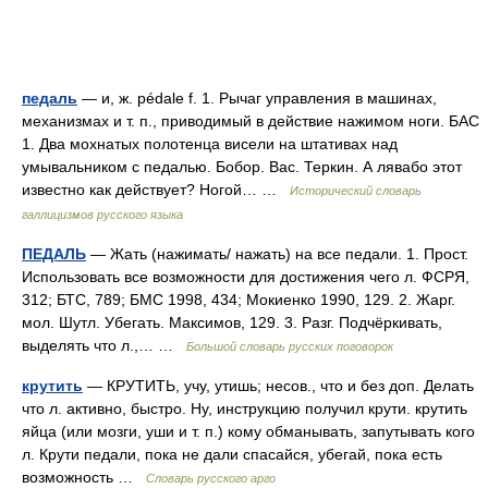
педаль
— и, ж. pédale f. 1. Рычаг управления в машинах,
механизмах и т. п., приводимый в действие нажимом ноги. БАС
1. Два мохнатых полотенца висели на штативах над
умывальником с педалью. Бобор. Вас. Теркин. А лявабо этот
известно как действует? Ногой… …
Исторический словарь
галлицизмов русского языка
ПЕДАЛЬ
— Жать (нажимать/ нажать) на все педали. 1. Прост.
Использовать все возможности для достижения чего л. ФСРЯ,
312; БТС, 789; БМС 1998, 434; Мокиенко 1990, 129. 2. Жарг.
мол. Шутл. Убегать. Максимов, 129. 3. Разг. Подчёркивать,
выделять что л.,… …
Большой словарь русских поговорок
крутить
— КРУТИТЬ, учу, утишь; несов., что и без доп. Делать
что л. активно, быстро. Ну, инструкцию получил крути. крутить
яйца (или мозги, уши и т. п.) кому обманывать, запутывать кого
л. Крути педали, пока не дали спасайся, убегай, пока есть
возможность …
Словарь русского арго